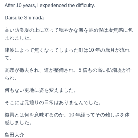
After 10 years, I experienced the difficulty.
Daisuke Shimada
高い防潮堤の上に立って穏やかな海を眺め僕は虚無感に包
まれました。
津波によって無くなってしまった町は10 年の歳月が流れ
て、
瓦礫が撤去され、道が整備され、5 倍もの高い防潮堤が作
られ、
何もない更地に姿を変えました。
そこには元通りの日常はありませんでした。
復興とは何を意味するのか。10 年経ってその難しさを体
感しました。
島田大介